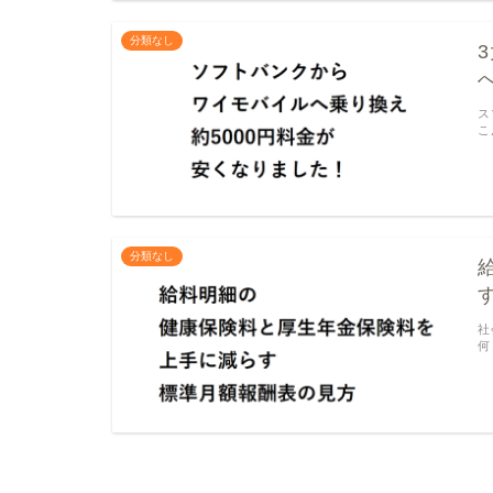
分類なし
ス
こ
分類なし
社
何