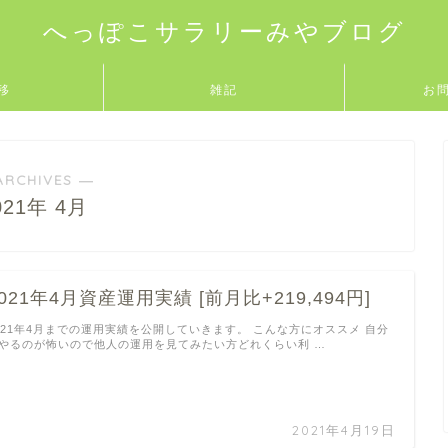
へっぽこサラリーみやブログ
移
雑記
お
ARCHIVES ―
021年 4月
021年4月資産運用実績 [前月比+219,494円]
021年4月までの運用実績を公開していきます。 こんな方にオススメ 自分
やるのが怖いので他人の運用を見てみたい方どれくらい利 …
2021年4月19日