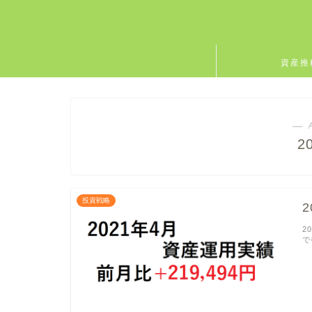
資産推
― 
2
投資戦略
2
2
で