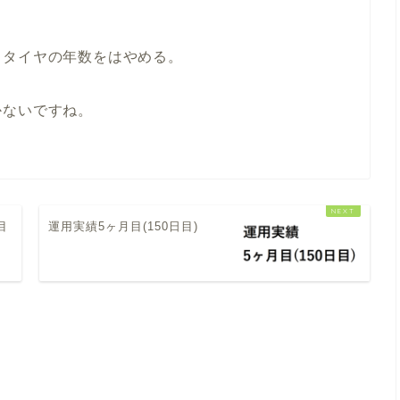
リタイヤの年数をはやめる。
かないですね。
目
運用実績5ヶ月目(150日目)