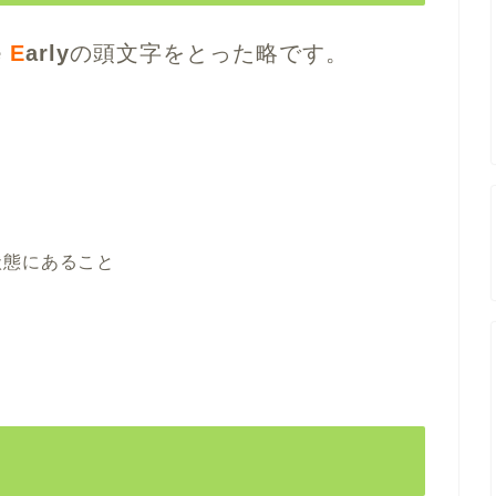
e
E
arly
の頭文字をとった略です。
状態にあること