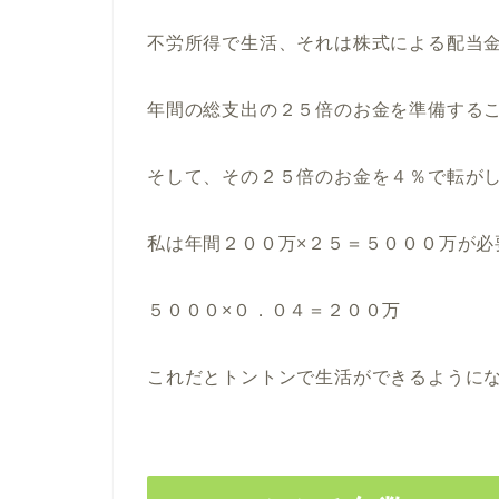
不労所得で生活、それは株式による配当
年間の総支出の２５倍のお金を準備する
そして、その２５倍のお金を４％で転が
私は年間２００万×２５＝５０００万が必
５０００×０．０４＝２００万
これだとトントンで生活ができるように