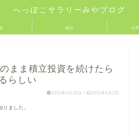
へっぽこサラリーみやブログ
移
雑記
お
このまま積立投資を続けたら
きるらしい
2021年5月20日
/
2021年6月2日
知りました。